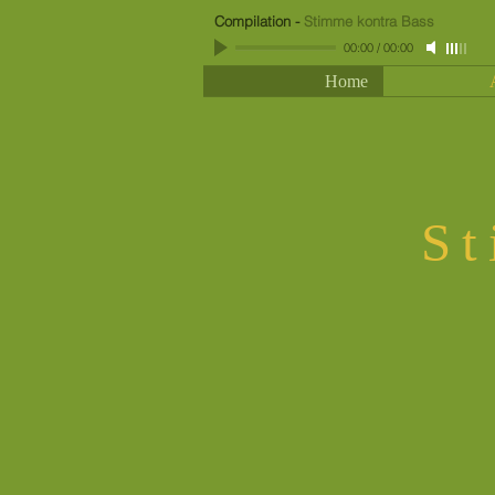
Compilation
-
Stimme kontra Bass
00:00
/
00:00
Home
St