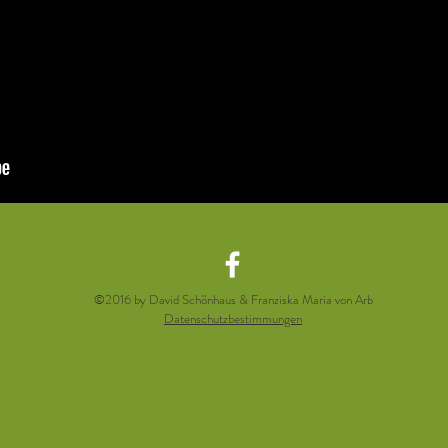
©2016 by David Schönhaus & Franziska Maria von Arb
Datenschutzbestimmungen