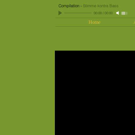
Compilation
-
Stimme kontra Bass
00:00
/
00:00
Home